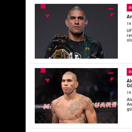
B
An
19 
UF
re
ol
B
Al
Gö
19 
Al
An
gü