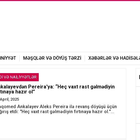
HNIYYƏT
MƏŞQLƏR VƏ DÖYÜŞ TƏRZI
XƏBƏRLƏR VƏ HADISƏL
OI VƏ NAILIYYƏTLƏR
kalayevdən Pereira'ya: “Heç vaxt rast gəlmədiyin
rtınaya hazır ol”
April, 2025
qomed Ankalayev Aleks Pereira ilə revanş döyüşü üçün
ırış etdi: "Heç vaxt rast gəlmədiyin fırtınaya hazır ol."...