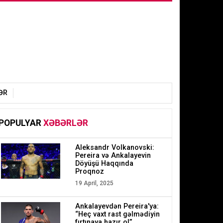
ƏR
POPULYAR
XƏBƏRLƏR
Aleksandr Volkanovski:
Pereira və Ankalayevin
Döyüşü Haqqında
Proqnoz
19 April, 2025
Ankalayevdən Pereira'ya:
“Heç vaxt rast gəlmədiyin
fırtınaya hazır ol”