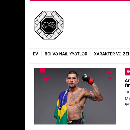
EV
BOI VƏ NAILIYYƏTLƏR
XARAKTER VƏ ZE
B
An
fı
19 
Ma
çağ