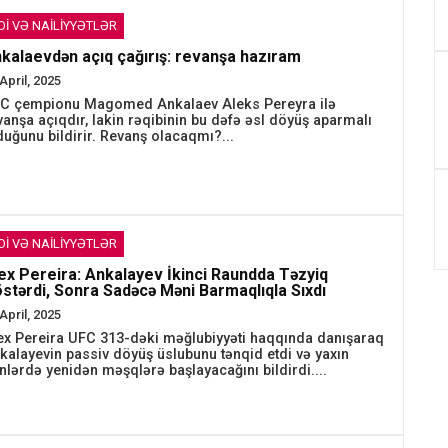
OI VƏ NAILIYYƏTLƏR
kalaevdən açıq çağırış: revanşa hazıram
April, 2025
C çempionu Magomed Ankalaev Aleks Pereyra ilə
vanşa açıqdır, lakin rəqibinin bu dəfə əsl döyüş aparmalı
duğunu bildirir. Revanş olacaqmı?...
OI VƏ NAILIYYƏTLƏR
ex Pereira: Ankalayev İkinci Raundda Təzyiq
stərdi, Sonra Sadəcə Məni Barmaqlıqla Sıxdı
April, 2025
ex Pereira UFC 313-dəki məğlubiyyəti haqqında danışaraq
kalayevin passiv döyüş üslubunu tənqid etdi və yaxın
nlərdə yenidən məşqlərə başlayacağını bildirdi....